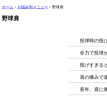
ホーム
>
お悩み別メニュー
>
野球肩
野球肩
投球時の投
全力で投球
投げすぎる
肩の痛みで
長年、肩に