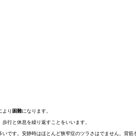
により
困難
になります。
、歩行と休息を繰り返すことをいいます。
多いです。安静時はほとんど狭窄症のツラさはでません。背筋を