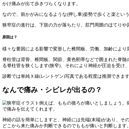
かけ痛みが出て歩きづらくなります。
なので、前かがみになるような(押し車)姿勢で歩くと楽とい
狭窄症の進行は、下肢の力が落ちたり、肛門周囲のほてりや
原因は？
様々な要因による影響で変形した椎間板、労働、加齢により
脊柱管は背骨、椎間板、関節、黄色靭帯などで囲まれた脊髄
る脊柱管を狭くします(狭窄)、それにより神経が圧迫を受け
診断では単純Ｘ線(レントゲン)写真である程度は推測できま
なんで痛み・シビレが出るの？
例えば、ももの後ろが痛いとしましょう。
で痛みを伝えてくれます。
神経の話を簡単にしますと、神経には先端(末端)があり、
どこから来た痛みか判断できるのでももが痛いと判断します