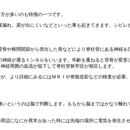
う方が多いのも特徴の一つです。
尿漏れ、尿が出にくいなどといった事も起きてきます。シビレ
背骨や椎間関節から突出した骨などにより脊柱管にある神経を
の神経が通るトンネルをいいます。年齢を重ねると背骨が変形
、神経周囲の血流が低下して脊柱管狭窄症が発症します。
すが、より詳細にみるにはＭＲＩや脊髄造影などの検査が必要
痛いというのは脳で判断します。ももから脳まではかなり離れて
その周辺になにか異常があった時には先端の場所に電気を発生さ
。