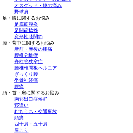
オスグッド・膝の痛み
野球肩
足・膝に関するお悩み
足底筋膜炎
足関節捻挫
変形性膝関節
腰・背中に関するお悩み
産前・産後の腰痛
腰椎分離症
脊柱管狭窄症
腰椎椎間板ヘルニア
ぎっくり腰
坐骨神経痛
腰痛
頭・首・肩に関するお悩み
胸郭出口症候群
寝違い
むちうち・交通事故
頭痛
四十肩・五十肩
肩こり