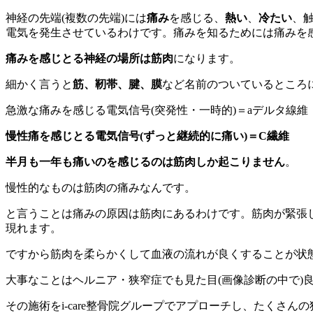
神経の先端(複数の先端)には
痛み
を感じる、
熱い
、
冷たい
、
電気を発生させているわけです。痛みを知るためには痛みを
痛みを感じとる神経の場所は筋肉
になります。
細かく言うと
筋、靭帯、腱、膜
など名前のついているところ
急激な痛みを感じる電気信号(突発性・一時的)＝aデルタ線維
慢性痛を感じとる電気信号(ずっと継続的に痛い)＝C繊維
半月も一年も痛いのを感じるのは筋肉しか起こりません
。
慢性的なものは筋肉の痛みなんです。
と言うことは痛みの原因は筋肉にあるわけです。筋肉が緊張
現れます。
ですから筋肉を柔らかくして血液の流れが良くすることが状
大事なことはヘルニア・狭窄症でも見た目(画像診断の中で)
その施術をi-care整骨院グループでアプローチし、たくさん